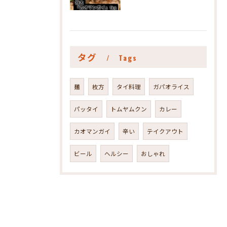
タグ
Tags
麺
枚方
タイ料理
ガパオライス
パッタイ
トムヤムクン
カレー
カオマンガイ
辛い
テイクアウト
ビール
ヘルシー
おしゃれ