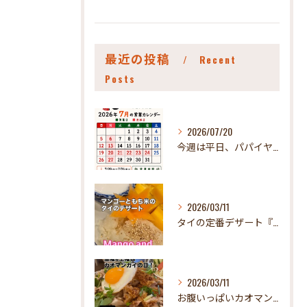
最近の投稿
Recent
Posts
2026/07/20
今週は平日、パパイヤお休みさせていただきます🤪
2026/03/11
タイの定番デザート『カオニャオマムアン』！ パパイヤで食べれ...
2026/03/11
お腹いっぱいカオマンガイが食べたい人、ぜひぜひ食べてみて😃#...