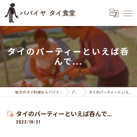
タイのパーティーといえば呑
んで...
枚方のタイ料理ならパパイヤ タイ食堂
ブログ
タイのパーティーといえば呑んで...
タイのパーティーといえば呑んで...
2022/10/21