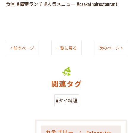
食堂 #樟葉ランチ #人気メニュー #osakathairestaurant
< 前のページ
一覧に戻る
次のページ >
関連タグ
#タイ料理
カテゴリー
Categories