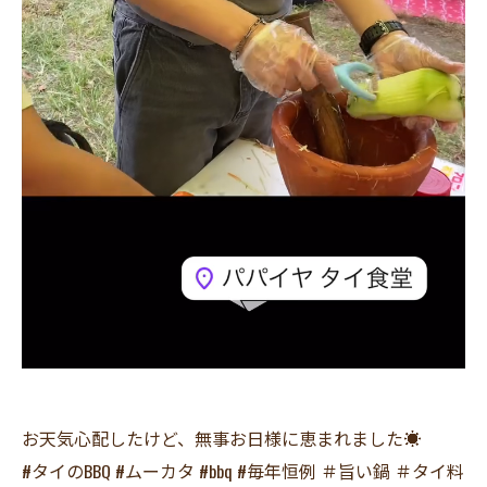
お天気心配したけど、無事お日様に恵まれました☀️
#タイのBBQ #ムーカタ #bbq #毎年恒例 ＃旨い鍋 ＃タイ料