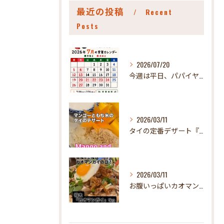
最近の投稿
Recent
Posts
2026/07/20
今週は平日、パパイヤお休みさせていただきます🤪
2026/03/11
タイの定番デザート『カオニャオマムアン』！ パパイヤで食べれ...
2026/03/11
お腹いっぱいカオマンガイが食べたい人、ぜひぜひ食べてみて😃#...