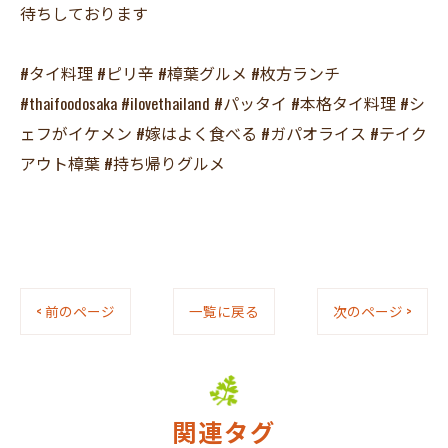
待ちしております
#タイ料理 #ピリ辛 #樟葉グルメ #枚方ランチ
#thaifoodosaka #ilovethailand #パッタイ #本格タイ料理 #シ
ェフがイケメン #嫁はよく食べる #ガパオライス #テイク
アウト樟葉 #持ち帰りグルメ
< 前のページ
一覧に戻る
次のページ >
関連タグ