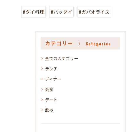
#タイ料理
#パッタイ
#ガパオライス
カテゴリー
Categories
全てのカテゴリー
ランチ
ディナー
会食
デート
飲み