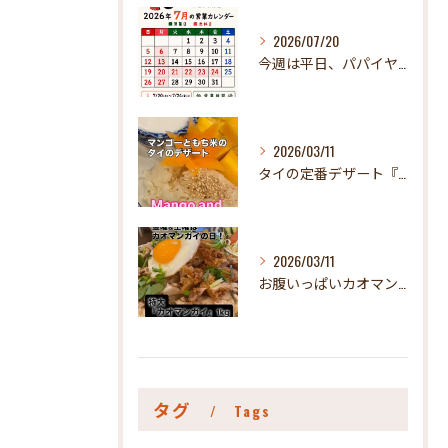
2026/07/20
今週は平日、パパイヤお休みさせていただきます🤪
2026/03/11
タイの定番デザート『カオニャオマムアン』！ パパイヤで食べれ...
2026/03/11
お腹いっぱいカオマンガイが食べたい人、ぜひぜひ食べてみて😃#...
タグ
Tags