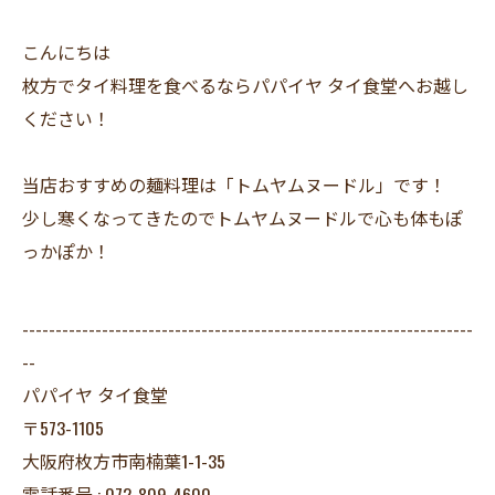
こんにちは
枚方でタイ料理を食べるならパパイヤ タイ食堂へお越し
ください！
当店おすすめの麺料理は「トムヤムヌードル」です！
少し寒くなってきたのでトムヤムヌードルで心も体もぽ
っかぽか！
--------------------------------------------------------------------
--
パパイヤ タイ食堂
〒573-1105
大阪府枚方市南楠葉1-1-35
電話番号 : 072-809-4600